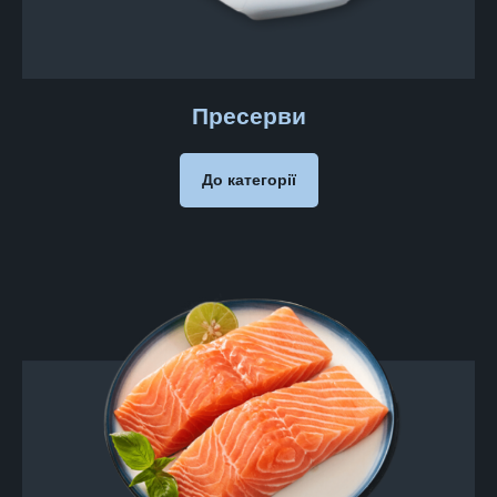
Пресерви
До категорії