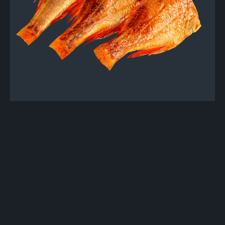
Риба холодного копчення
До категорії
Свежие морепродукты
к вашему столу за 90 минут