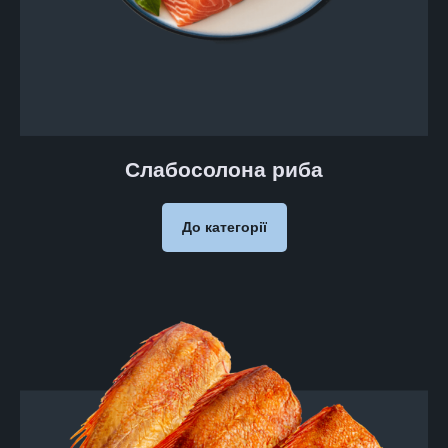
Слабосолона риба
До категорії