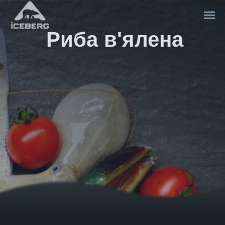
Риба в'ялена